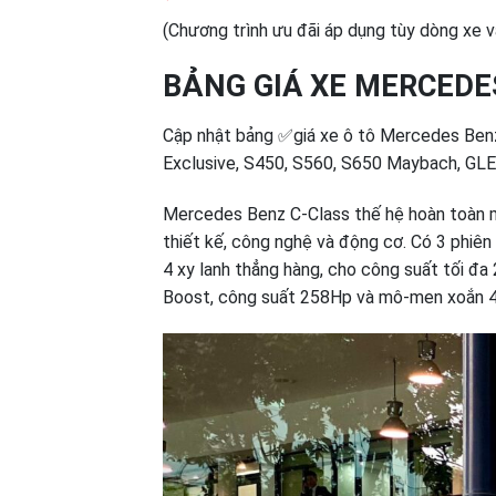
(Chương trình ưu đãi áp dụng tùy dòng xe và
BẢNG GIÁ XE MERCEDES
Cập nhật bảng ✅giá xe ô tô Mercedes Ben
Exclusive, S450, S560, S650 Maybach, GLE
Mercedes Benz C-Class thế hệ hoàn toàn mớ
thiết kế, công nghệ và động cơ. Có 3 phiê
4 xy lanh thẳng hàng, cho công suất tối đ
Boost, công suất 258Hp và mô-men xoắn 40