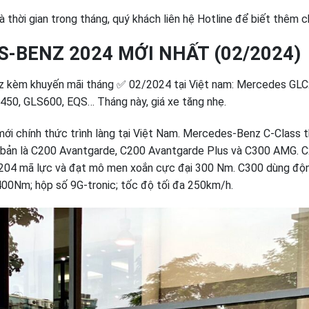
 thời gian trong tháng, quý khách liên hệ Hotline để biết thêm ch
-BENZ 2024 MỚI NHẤT (02/2024)
z kèm khuyến mãi tháng ✅ 02/2024 tại Việt nam: Mercedes GLC
450, GLS600, EQS… Tháng này, giá xe tăng nhẹ.
i chính thức trình làng tại Việt Nam. Mercedes-Benz C-Class t
n bản là C200 Avantgarde, C200 Avantgarde Plus và C300 AMG. C2
a 204 mã lực và đạt mô men xoắn cực đại 300 Nm. C300 dùng độn
0Nm; hộp số 9G-tronic; tốc độ tối đa 250km/h.