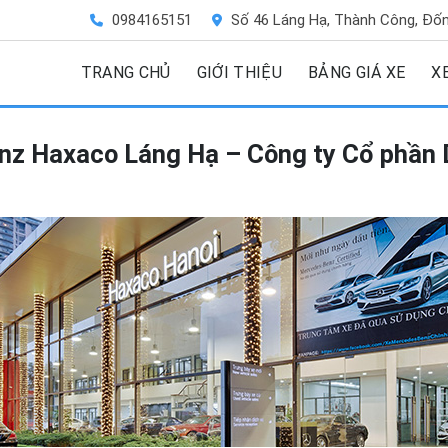
0984165151
Số 46 Láng Hạ, Thành Công, Đốn
TRANG CHỦ
GIỚI THIỆU
BẢNG GIÁ XE
X
enz Haxaco Láng Hạ – Công ty Cổ phần 